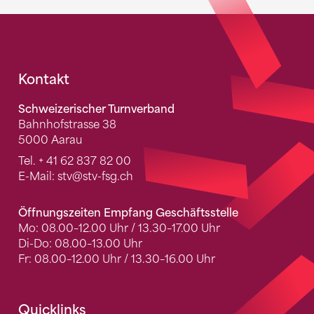
Fusszeile
Kontakt
Schweizerischer Turnverband
Bahnhofstrasse 38
5000 Aarau
Tel.
+ 41 62 837 82 00
E-Mail:
stv
@stv-fsg.ch
Öffnungszeiten Empfang Geschäftsstelle
Mo: 08.00–12.00 Uhr / 13.30–17.00 Uhr
Di-Do: 08.00–13.00 Uhr
Fr: 08.00–12.00 Uhr / 13.30–16.00 Uhr
Quicklinks