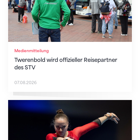
Medienmitteilung
Twerenbold wird offizieller Reisepartner
des STV
07.08.2026
Martina Eisenegger rückt ins EM-Team für Zagreb n