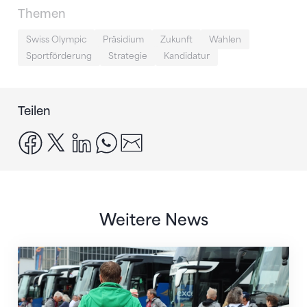
Themen
Swiss Olympic
Präsidium
Zukunft
Wahlen
Sportförderung
Strategie
Kandidatur
Teilen
facebook
x
linkedin
whatsapp
email
Weitere News
Twerenbold wird offizieller Reisepartner des STV