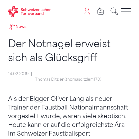
Zum Inhalt springen
Zur Sitemap navigieren
Zum Navigieren dieser Seite wird JavaScript benötigt. A
News
Der Notnagel erweist
sich als Glücksgriff
14.02.2019
Thomas Ditzler (thomasditzler,1170)
Als der Elgger Oliver Lang als neuer
Trainer der Faustball Nationalmannschaft
vorgestellt wurde, waren viele skeptisch.
Heute kann er auf die erfolgreichste Ära
im Schweizer Faustballsport