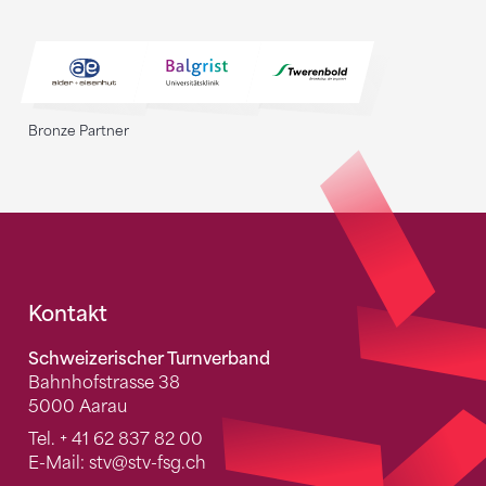
Bronze Partner
Fusszeile
Kontakt
Schweizerischer Turnverband
Bahnhofstrasse 38
5000 Aarau
Tel.
+ 41 62 837 82 00
E-Mail:
stv
@stv-fsg.ch