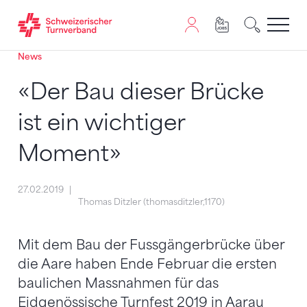
News
Zum Inhalt springen
Zur Sitemap navigieren
Zum Navigieren dieser Seite wird JavaScript benötigt. A
«Der Bau dieser Brücke
ist ein wichtiger
Moment»
27.02.2019
Thomas Ditzler (thomasditzler,1170)
Mit dem Bau der Fussgängerbrücke über
die Aare haben Ende Februar die ersten
baulichen Massnahmen für das
Eidgenössische Turnfest 2019 in Aarau