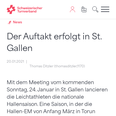
Zum Inhalt springen
Zur Sitemap navigieren
Zum Navigieren dieser Seite wird JavaScript benötigt. A
News
Der Auftakt erfolgt in St.
Gallen
20.01.2021
Thomas Ditzler (thomasditzler,1170)
Mit dem Meeting vom kommenden
Sonntag, 24. Januar in St. Gallen lancieren
die Leichtathleten die nationale
Hallensaison. Eine Saison, in der die
Hallen-EM von Anfang März in Torun