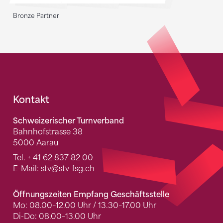
Bronze Partner
Fusszeile
Kontakt
Schweizerischer Turnverband
Bahnhofstrasse 38
5000 Aarau
Tel.
+ 41 62 837 82 00
E-Mail:
stv
@stv-fsg.ch
Öffnungszeiten Empfang Geschäftsstelle
Mo: 08.00–12.00 Uhr / 13.30–17.00 Uhr
Di-Do: 08.00–13.00 Uhr