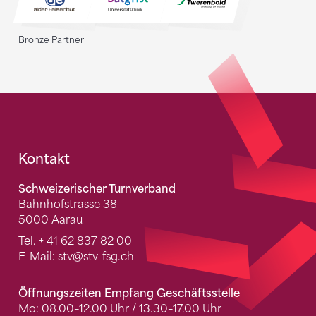
Bronze Partner
Fusszeile
Kontakt
Schweizerischer Turnverband
Bahnhofstrasse 38
5000 Aarau
Tel.
+ 41 62 837 82 00
E-Mail:
stv
@stv-fsg.ch
Öffnungszeiten Empfang Geschäftsstelle
Mo: 08.00–12.00 Uhr / 13.30–17.00 Uhr