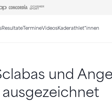
Coop
Concordia
Ochsner Sport
s
Resultate
Termine
Videos
Kaderathlet*innen
tigt. Alternativ können Sie die Sitemap ohne Jav
Sclabas und Ange
 ausgezeichnet