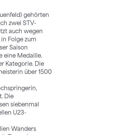
auenfeld) gehörten
uch zwei STV-
etzt auch wegen
 in Folge zum
ser Saison
 eine Medaille.
r Kategorie. Die
eisterin über 1500
chspringerin,
. Die
ssen siebenmal
ellen U23-
lien Wanders