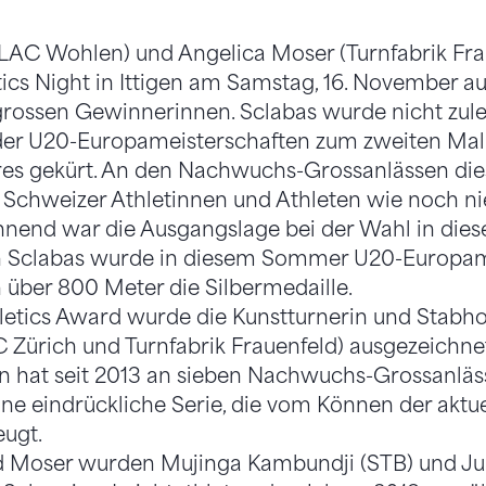
(LAC Wohlen) und Angelica Moser (Turnfabrik Fr
tics Night in Ittigen am Samstag, 16. November a
 grossen Gewinnerinnen. Sclabas wurde nicht zul
 der U20-Europameisterschaften zum zweiten Mal
res gekürt. An den Nachwuchs-Grossanlässen die
Schweizer Athletinnen und Athleten wie noch nie
end war die Ausgangslage bei der Wahl in diese
in Sclabas wurde in diesem Sommer U20-Europam
über 800 Meter die Silbermedaille.
letics Award wurde die Kunstturnerin und Stabho
 Zürich und Turnfabrik Frauenfeld) ausgezeichnet
n hat seit 2013 an sieben Nachwuchs-Grossanlä
e eindrückliche Serie, die vom Können der aktu
eugt.
 Moser wurden Mujinga Kambundji (STB) und Ju