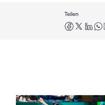
Teilen
facebook
x
linke
Nächster Halt: Weltmeisterschaft