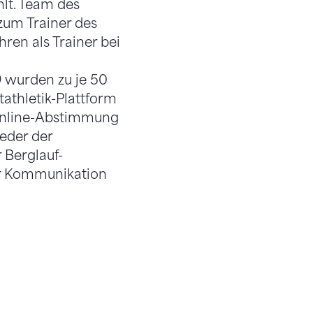
lt. Team des
zum Trainer des
hren als Trainer bei
9 wurden zu je 50
athletik-Plattform
 Online-Abstimmung
eder der
 Berglauf-
er Kommunikation