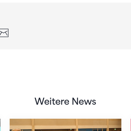
din
whatsapp
email
Weitere News
Mit klaren Zielen nach Zagreb