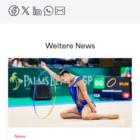
facebook
x
linkedin
whatsapp
email
Weitere News
Nächster Halt: Weltmeisterschaft
News