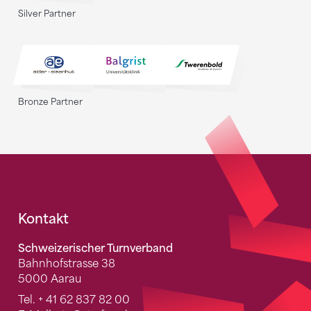
Silver Partner
Bronze Partner
Fusszeile
Kontakt
Schweizerischer Turnverband
Bahnhofstrasse 38
5000 Aarau
Tel.
+ 41 62 837 82 00