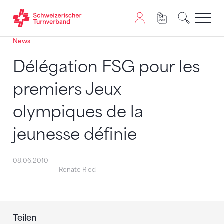
News
Zum Inhalt springen
Zur Sitemap navigieren
Zum Navigieren dieser Seite wird JavaScript benötigt. A
Délégation FSG pour les
premiers Jeux
olympiques de la
jeunesse définie
08.06.2010
Renate Ried
Teilen