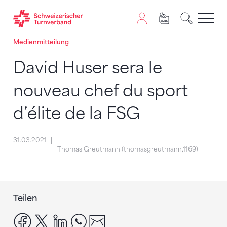
Medienmitteilung
Zum Inhalt springen
Zur Sitemap navigieren
Zum Navigieren dieser Seite wird JavaScript benötigt. A
David Huser sera le
nouveau chef du sport
d’élite de la FSG
31.03.2021
Thomas Greutmann (thomasgreutmann,1169)
Teilen
facebook
x
linkedin
whatsapp
email