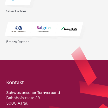
Silver Partner
Bronze Partner
Fusszeile
Kontakt
Schweizerischer Turnverband
Bahnhofstrasse 38
5000 Aarau