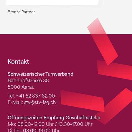
Bronze Partner
Fusszeile
Kontakt
Schweizerischer Turnverband
Bahnhofstrasse 38
5000 Aarau
Tel.
+ 41 62 837 82 00
E-Mail:
stv
@stv-fsg.ch
Öffnungszeiten Empfang Geschäftsstelle
Mo: 08.00–12.00 Uhr / 13.30–17.00 Uhr
Di-Do: 08.00–13.00 Uhr