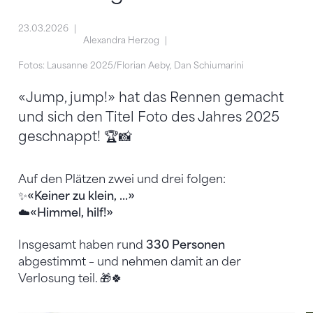
23.03.2026
Alexandra Herzog
Fotos: Lausanne 2025/Florian Aeby, Dan Schiumarini
«Jump, jump!» hat das Rennen gemacht
und sich den Titel Foto des Jahres 2025
geschnappt! 🏆📸
Auf den Plätzen zwei und drei folgen:
✨
«Keiner zu klein, …»
☁️
«Himmel, hilf!»
Insgesamt haben rund
330 Personen
abgestimmt – und nehmen damit an der
Verlosung teil. 🎁🍀