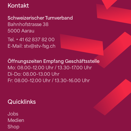
Fusszeile
Kontakt
Schweizerischer Turnverband
Bahnhofstrasse 38
5000 Aarau
Tel.
+ 41 62 837 82 00
E-Mail:
stv
@stv-fsg.ch
Öffnungszeiten Empfang Geschäftsstelle
Mo: 08.00–12.00 Uhr / 13.30–17.00 Uhr
Di-Do: 08.00–13.00 Uhr
Fr: 08.00–12.00 Uhr / 13.30–16.00 Uhr
Quicklinks
Jobs
Medien
Shop