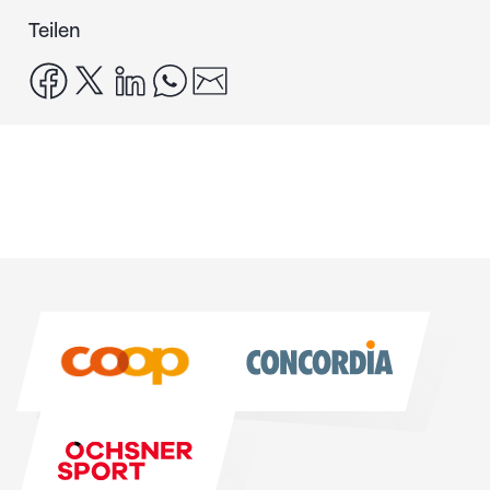
Teilen
facebook
x
linkedin
whatsapp
email
Sponsoren
Sponsoren