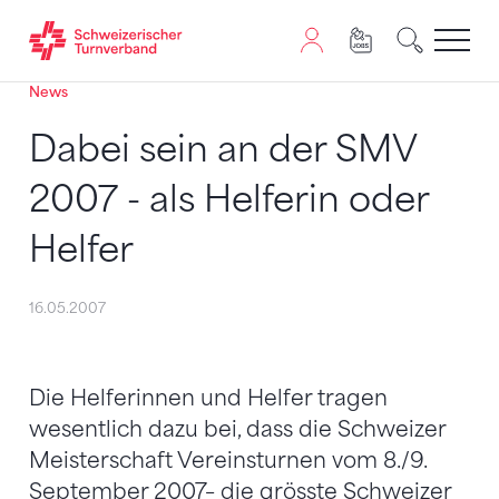
News
Zum Inhalt springen
Zur Sitemap navigieren
Zum Navigieren dieser Seite wird JavaScript benötigt. A
Dabei sein an der SMV
2007 - als Helferin oder
Helfer
16.05.2007
Die Helferinnen und Helfer tragen
wesentlich dazu bei, dass die Schweizer
Meisterschaft Vereinsturnen vom 8./9.
September 2007– die grösste Schweizer