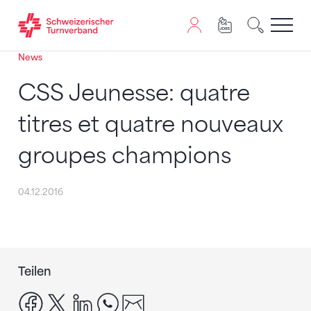
News
Zum Inhalt springen
Zur Sitemap navigieren
Zum Navigieren dieser Seite wird JavaScript benötigt. A
CSS Jeunesse: quatre
titres et quatre nouveaux
groupes champions
04.12.2016
Teilen
facebook
x
linkedin
whatsapp
email