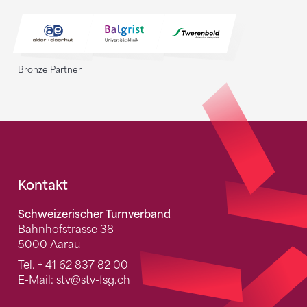
Bronze Partner
Fusszeile
Kontakt
Schweizerischer Turnverband
Bahnhofstrasse 38
5000 Aarau
Tel.
+ 41 62 837 82 00
E-Mail:
stv
@stv-fsg.ch