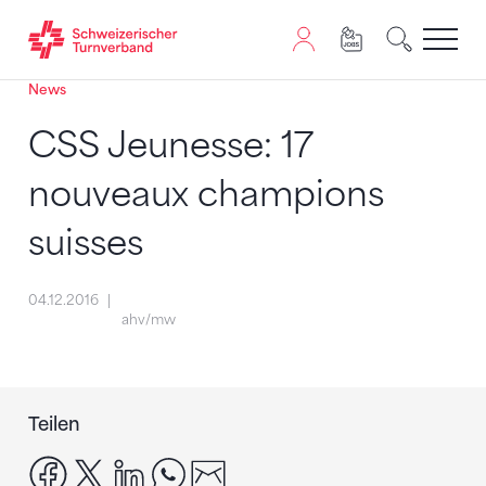
News
Zum Inhalt springen
Zur Sitemap navigieren
Zum Navigieren dieser Seite wird JavaScript benötigt. A
CSS Jeunesse: 17
nouveaux champions
suisses
04.12.2016
ahv/mw
Teilen
facebook
x
linkedin
whatsapp
email