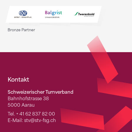
Bronze Partner
Fusszeile
Kontakt
Schweizerischer Turnverband
Bahnhofstrasse 38
5000 Aarau
Tel.
+ 41 62 837 82 00
E-Mail:
stv
@stv-fsg.ch