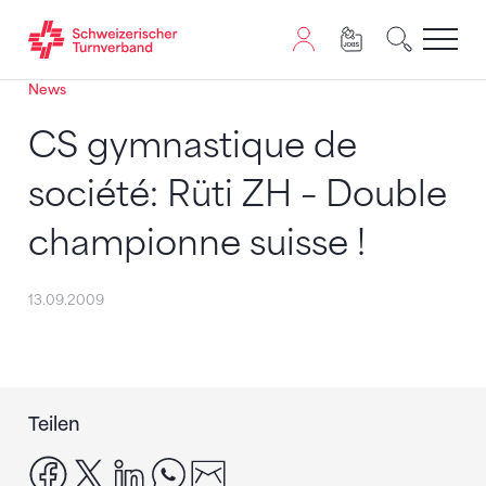
News
Zum Inhalt springen
Zur Sitemap navigieren
Zum Navigieren dieser Seite wird JavaScript benötigt. A
CS gymnastique de
société: Rüti ZH – Double
championne suisse !
13.09.2009
Teilen
facebook
x
linkedin
whatsapp
email