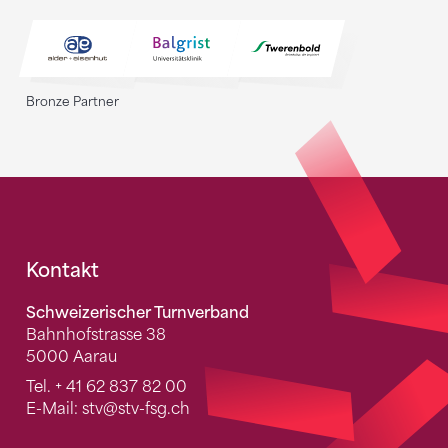
Bronze Partner
Fusszeile
Kontakt
Schweizerischer Turnverband
Bahnhofstrasse 38
5000 Aarau
Tel.
+ 41 62 837 82 00
E-Mail:
stv
@stv-fsg.ch