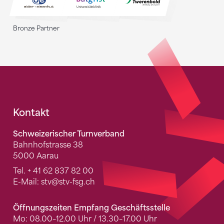
Bronze Partner
Fusszeile
Kontakt
Schweizerischer Turnverband
Bahnhofstrasse 38
5000 Aarau
Tel.
+ 41 62 837 82 00
E-Mail:
stv
@stv-fsg.ch
Öffnungszeiten Empfang Geschäftsstelle
Mo: 08.00–12.00 Uhr / 13.30–17.00 Uhr