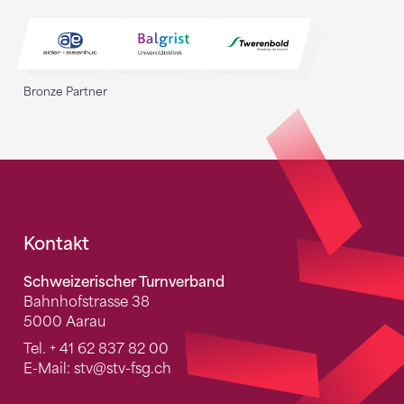
Bronze Partner
Fusszeile
Kontakt
Schweizerischer Turnverband
Bahnhofstrasse 38
5000 Aarau
Tel.
+ 41 62 837 82 00
E-Mail:
stv
@stv-fsg.ch