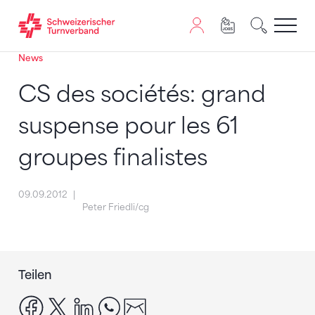
News
Zum Inhalt springen
Zur Sitemap navigieren
Zum Navigieren dieser Seite wird JavaScript benötigt. A
CS des sociétés: grand
suspense pour les 61
groupes finalistes
09.09.2012
Peter Friedli/cg
Teilen
facebook
x
linkedin
whatsapp
email