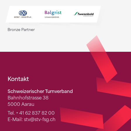
Bronze Partner
Fusszeile
Kontakt
Schweizerischer Turnverband
Bahnhofstrasse 38
5000 Aarau
Tel.
+ 41 62 837 82 00
E-Mail:
stv
@stv-fsg.ch