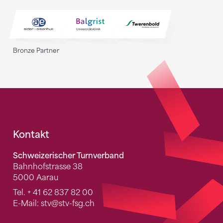
Bronze Partner
Fusszeile
Kontakt
Schweizerischer Turnverband
Bahnhofstrasse 38
5000 Aarau
Tel.
+ 41 62 837 82 00
E-Mail:
stv
@stv-fsg.ch