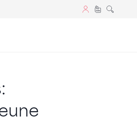
aScript nutzen.
:
jeune