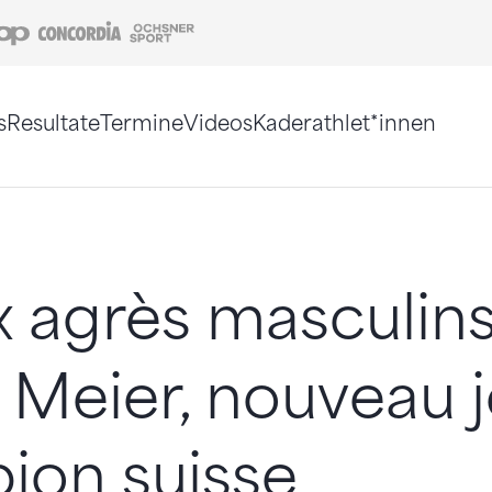
Coop
Concordia
Ochsner Sport
s
Resultate
Termine
Videos
Kaderathlet*innen
tigt. Alternativ können Sie die Sitemap ohne Jav
 agrès masculins
 Meier, nouveau 
ion suisse