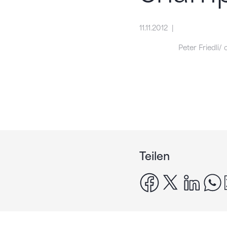
11.11.2012
Peter Friedli/ 
Teilen
facebook
x
linke