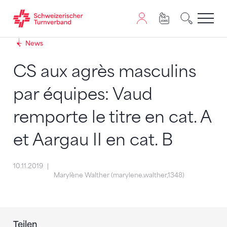
Zum Inhalt springen
Zur Sitemap navigieren
Zum Navigieren dieser Seite wird JavaScript benötigt. A
News
CS aux agrès masculins
par équipes: Vaud
remporte le titre en cat. A
et Aargau II en cat. B
10.11.2019
Marylène Walther (marylene.walther,1348)
Teilen