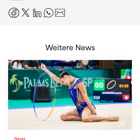
facebook
x
linkedin
whatsapp
email
Weitere News
Nächster Halt: Weltmeisterschaft
News