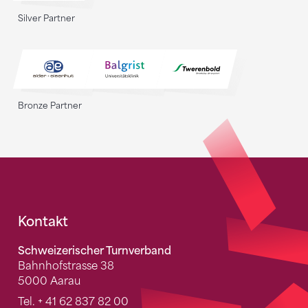
Silver Partner
Bronze Partner
Fusszeile
Kontakt
Schweizerischer Turnverband
Bahnhofstrasse 38
5000 Aarau
Tel.
+ 41 62 837 82 00