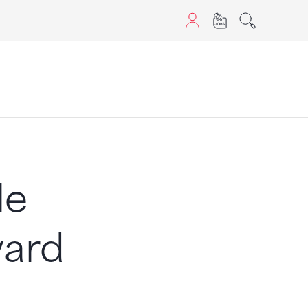
aScript nutzen.
le
vard