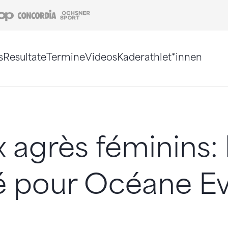
Coop
Concordia
Ochsner Sport
s
Resultate
Termine
Videos
Kaderathlet*innen
tigt. Alternativ können Sie die Sitemap ohne Jav
 agrès féminins: 
é pour Océane E