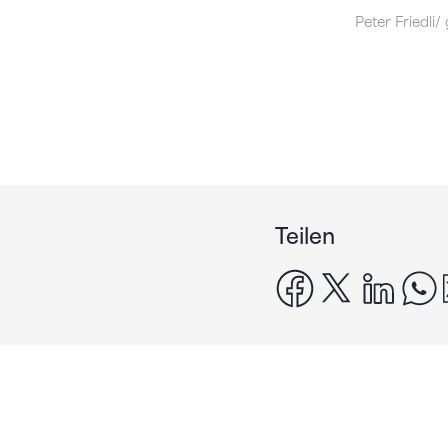
Peter Friedli/
Teilen
facebook
x
linke