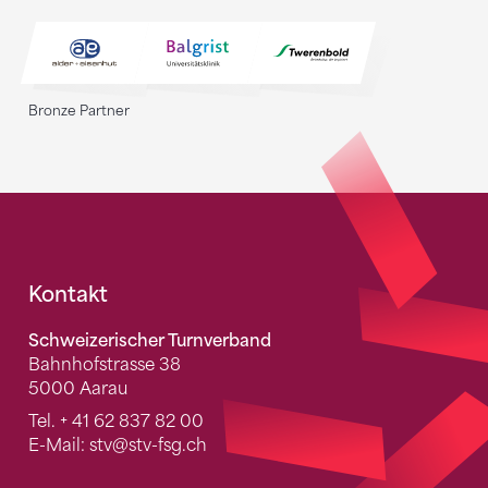
Bronze Partner
Fusszeile
Kontakt
Schweizerischer Turnverband
Bahnhofstrasse 38
5000 Aarau
Tel.
+ 41 62 837 82 00
E-Mail:
stv
@stv-fsg.ch