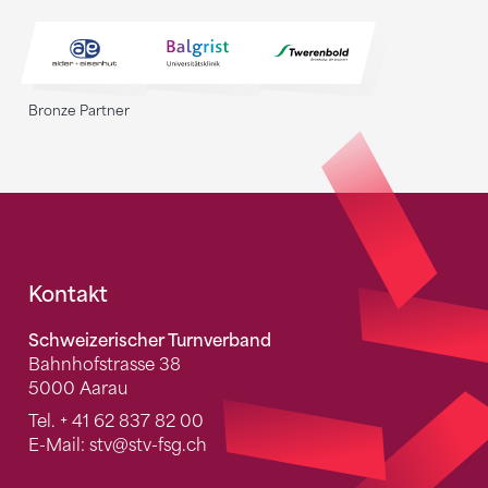
Bronze Partner
Fusszeile
Kontakt
Schweizerischer Turnverband
Bahnhofstrasse 38
5000 Aarau
Tel.
+ 41 62 837 82 00
E-Mail:
stv
@stv-fsg.ch