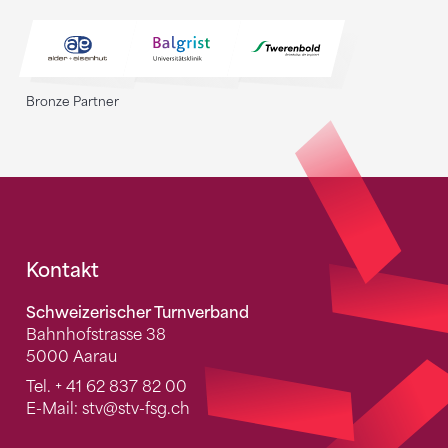
Bronze Partner
Fusszeile
Kontakt
Schweizerischer Turnverband
Bahnhofstrasse 38
5000 Aarau
Tel.
+ 41 62 837 82 00
E-Mail:
stv
@stv-fsg.ch