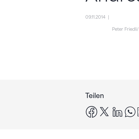
09.11.2014
Peter Friedli
Teilen
facebook
x
linke