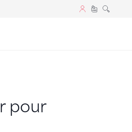
aScript nutzen.
r pour