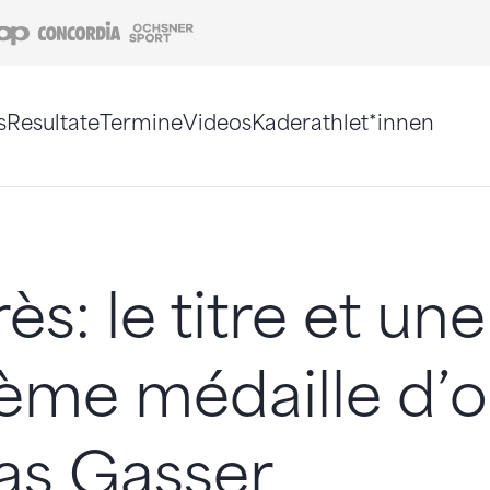
Coop
Concordia
Ochsner Sport
s
Resultate
Termine
Videos
Kaderathlet*innen
tigt. Alternativ können Sie die Sitemap ohne Jav
s: le titre et une
ème médaille d’o
as Gasser