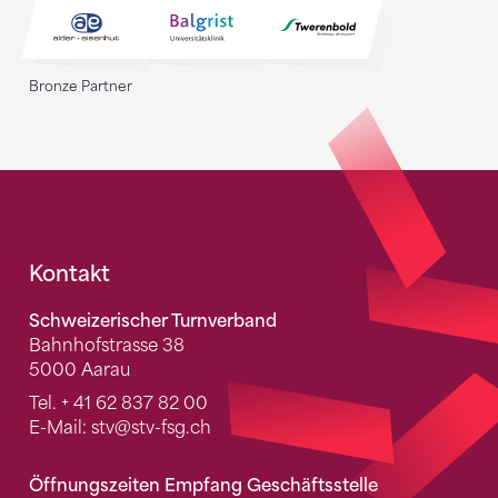
Bronze Partner
Fusszeile
Kontakt
Schweizerischer Turnverband
Bahnhofstrasse 38
5000 Aarau
Tel.
+ 41 62 837 82 00
E-Mail:
stv
@stv-fsg.ch
Öffnungszeiten Empfang Geschäftsstelle