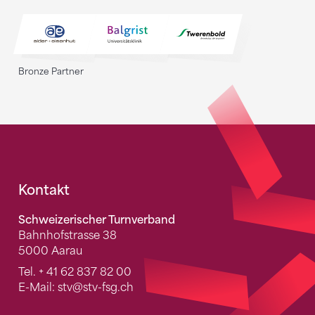
Bronze Partner
Fusszeile
Kontakt
Schweizerischer Turnverband
Bahnhofstrasse 38
5000 Aarau
Tel.
+ 41 62 837 82 00
E-Mail:
stv
@stv-fsg.ch