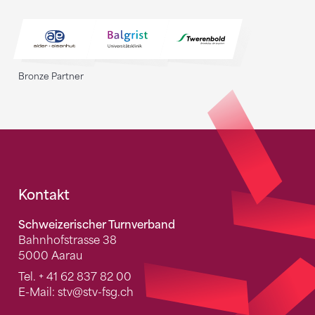
Bronze Partner
Fusszeile
Kontakt
Schweizerischer Turnverband
Bahnhofstrasse 38
5000 Aarau
Tel.
+ 41 62 837 82 00
E-Mail:
stv
@stv-fsg.ch