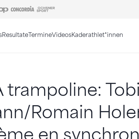
Coop
Concordia
Ochsner Sport
s
Resultate
Termine
Videos
Kaderathlet*innen
tigt. Alternativ können Sie die Sitemap ohne Jav
trampoline: Tob
nn/Romain Hol
ième en synchro