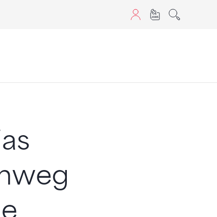
aScript nutzen.
ias
enweg
ne