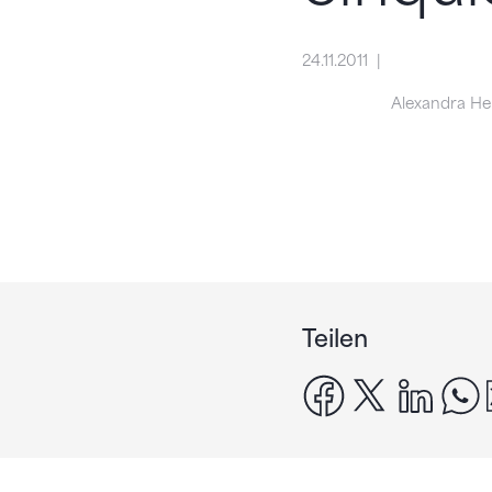
24.11.2011
Alexandra Her
Teilen
facebook
x
linke