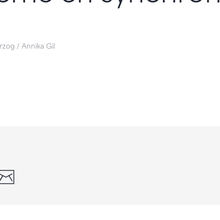
zog / Annika Gil
din
whatsapp
email