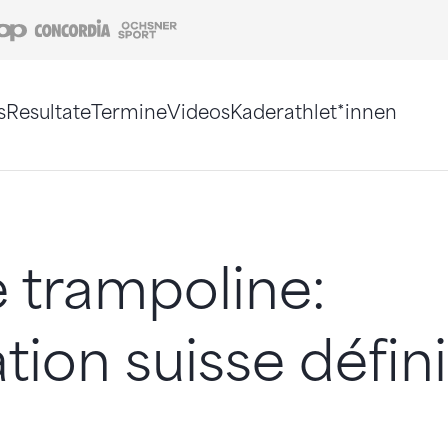
Coop
Concordia
Ochsner Sport
s
Resultate
Termine
Videos
Kaderathlet*innen
tigt. Alternativ können Sie die Sitemap ohne Jav
 trampoline:
tion suisse défin