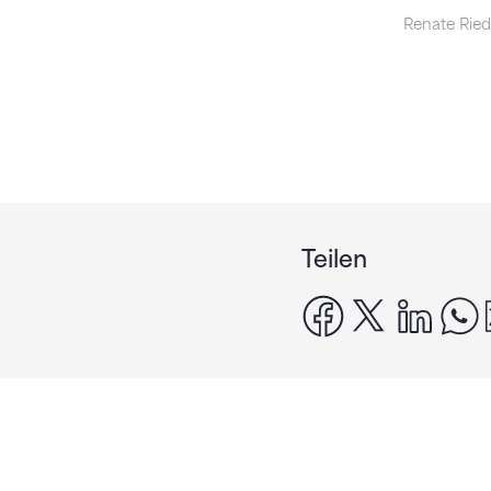
Renate Ried
Teilen
facebook
x
linke