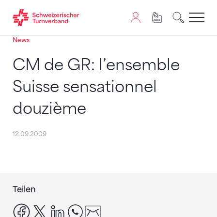
News
Zum Inhalt springen
Zur Sitemap navigieren
Zum Navigieren dieser Seite wird JavaScript benötigt. A
CM de GR: l’ensemble
Suisse sensationnel
douzième
12.09.2009
Teilen
facebook
x
linkedin
whatsapp
email