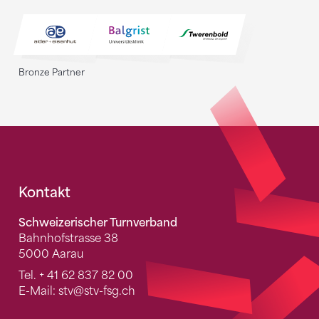
Bronze Partner
Fusszeile
Kontakt
Schweizerischer Turnverband
Bahnhofstrasse 38
5000 Aarau
Tel.
+ 41 62 837 82 00
E-Mail:
stv
@stv-fsg.ch