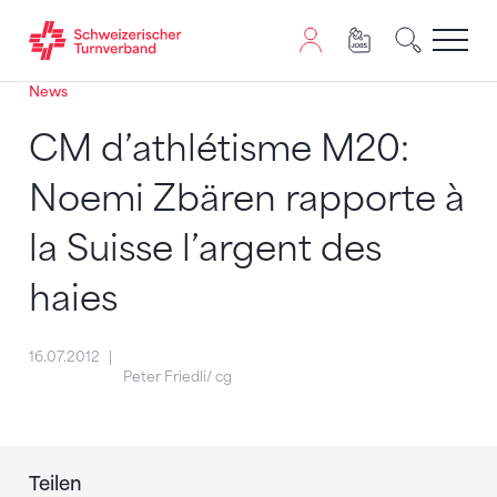
News
Zum Inhalt springen
Zur Sitemap navigieren
Zum Navigieren dieser Seite wird JavaScript benötigt. A
CM d’athlétisme M20:
Noemi Zbären rapporte à
la Suisse l’argent des
haies
16.07.2012
Peter Friedli/ cg
Teilen