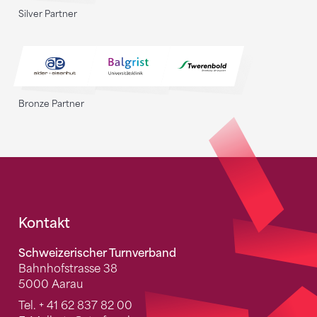
Silver Partner
Bronze Partner
Fusszeile
Kontakt
Schweizerischer Turnverband
Bahnhofstrasse 38
5000 Aarau
Tel.
+ 41 62 837 82 00