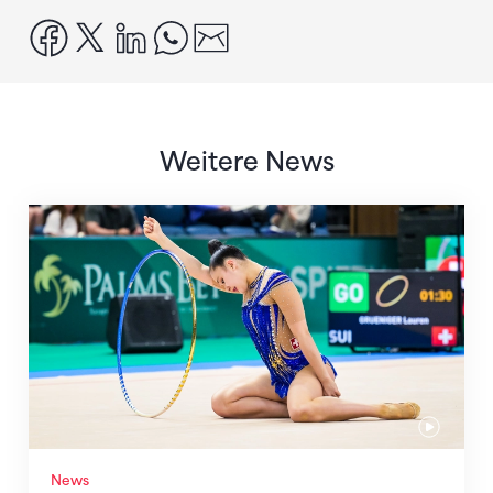
facebook
x
linkedin
whatsapp
email
Weitere News
Nächster Halt: Weltmeisterschaft
News