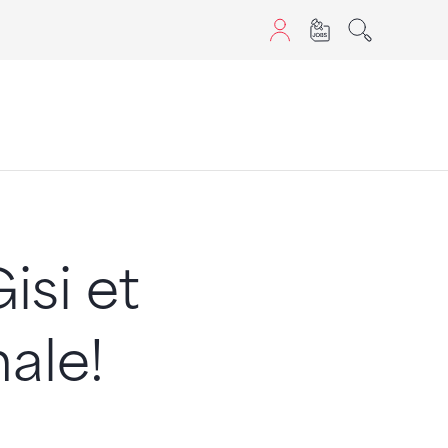
aScript nutzen.
isi et
nale!