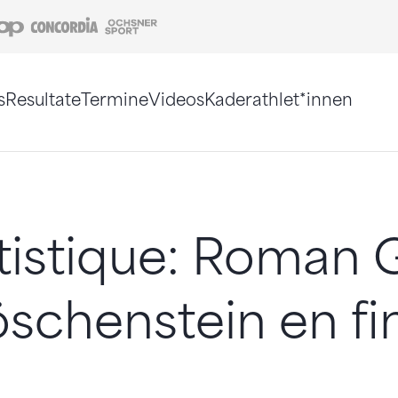
Coop
Concordia
Ochsner Sport
s
Resultate
Termine
Videos
Kaderathlet*innen
tigt. Alternativ können Sie die Sitemap ohne Jav
istique: Roman G
öschenstein en fi