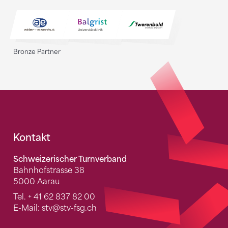
Bronze Partner
Fusszeile
Kontakt
Schweizerischer Turnverband
Bahnhofstrasse 38
5000 Aarau
Tel.
+ 41 62 837 82 00
E-Mail:
stv
@stv-fsg.ch