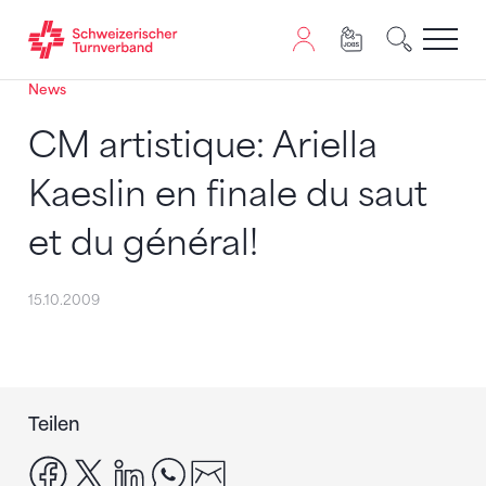
News
Zum Inhalt springen
Zur Sitemap navigieren
Zum Navigieren dieser Seite wird JavaScript benötigt. A
CM artistique: Ariella
Kaeslin en finale du saut
et du général!
15.10.2009
Teilen
facebook
x
linkedin
whatsapp
email