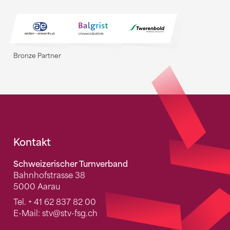
Bronze Partner
Fusszeile
Kontakt
Schweizerischer Turnverband
Bahnhofstrasse 38
5000 Aarau
Tel.
+ 41 62 837 82 00
E-Mail:
stv
@stv-fsg.ch