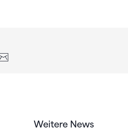
din
whatsapp
email
Weitere News