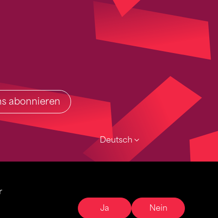
ins abonnieren
Deutsch
r
Ja
Nein