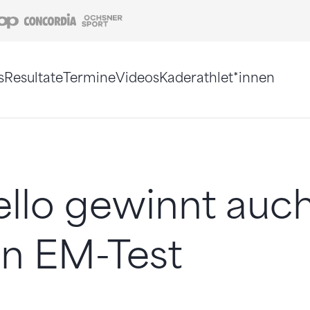
Coop
Concordia
Ochsner Sport
s
Resultate
Termine
Videos
Kaderathlet*innen
tigt. Alternativ können Sie die Sitemap ohne Jav
ello gewinnt auc
en EM-Test