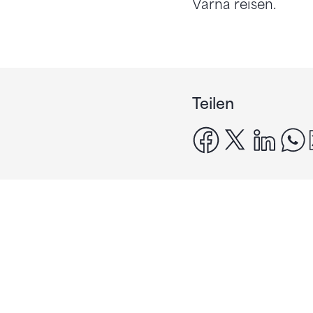
Varna reisen.
Teilen
facebook
x
linke