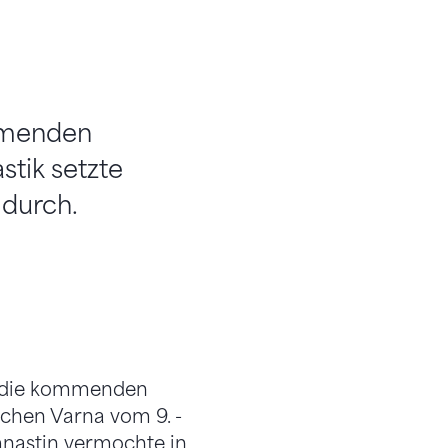
ommenden
tik setzte
 durch.
ür die kommenden
chen Varna vom 9. -
ymnastin vermochte in