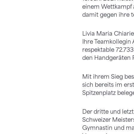
einem Wettkampf a
damit gegen ihre 
Livia Maria Chiari
Ihre Teamkollegin 
respektable 72.73
den Handgeräten Re
Mit ihrem Sieg bes
sich bereits im er
Spitzenplatz beleg
Der dritte und letz
Schweizer Meisters
Gymnastin und max