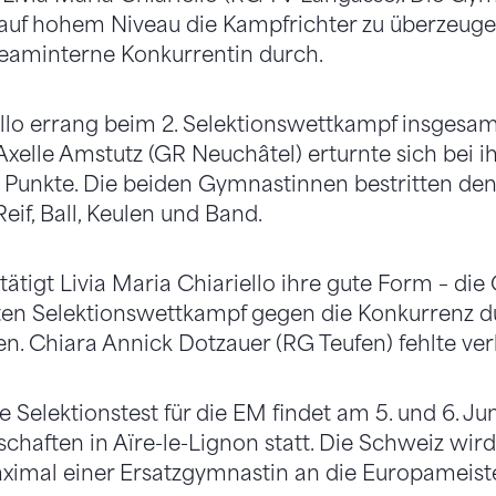
uf hohem Niveau die Kampfrichter zu überzeugen
teaminterne Konkurrentin durch.
ello errang beim 2. Selektionswettkampf insgesam
Axelle Amstutz (GR Neuchâtel) erturnte sich bei ih
3 Punkte. Die beiden Gymnastinnen bestritten de
if, Ball, Keulen und Band.
tätigt Livia Maria Chiariello ihre gute Form – di
sten Selektionswettkampf gegen die Konkurrenz 
en. Chiara Annick Dotzauer (RG Teufen) fehlte ve
te Selektionstest für die EM findet am 5. und 6. 
chaften in Aïre-le-Lignon statt. Die Schweiz wir
imal einer Ersatzgymnastin an die Europameist