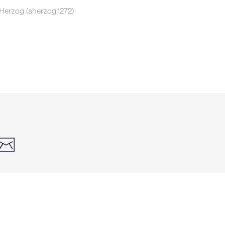
Herzog (aherzog,1272)
din
whatsapp
email