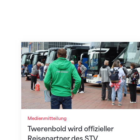
Twerenbold wird offizieller Reisepartner
Medienmitteilung
Twerenbold wird offizieller
Reisepartner des STV