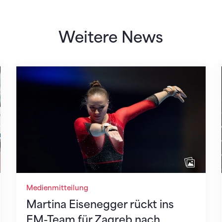
Weitere News
 des STV
Martina Eisenegger rückt ins EM-Team für Z
Medienmitteilung
Martina Eisenegger rückt ins
EM-Team für Zagreb nach