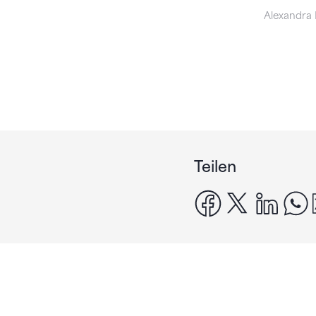
Alexandra 
Teilen
facebook
x
linke