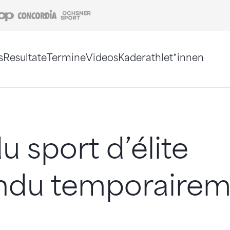
Coop
Concordia
Ochsner Sport
s
Resultate
Termine
Videos
Kaderathlet*innen
tigt. Alternativ können Sie die Sitemap ohne Jav
u sport d’élite
ndu temporairem