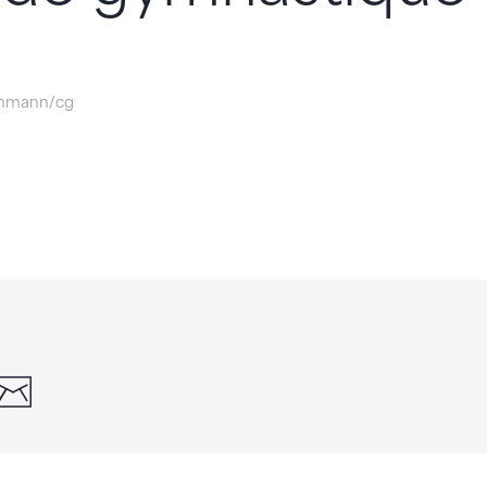
inmann/cg
din
whatsapp
email