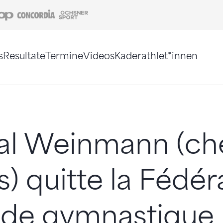
Coop
Concordia
Ochsner Sport
s
Resultate
Termine
Videos
Kaderathlet*innen
tigt. Alternativ können Sie die Sitemap ohne Jav
al Weinmann (ch
) quitte la Fédér
 de gymnastique