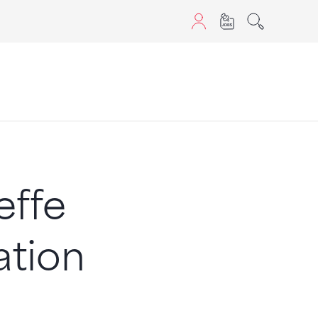
aScript nutzen.
effe
ation