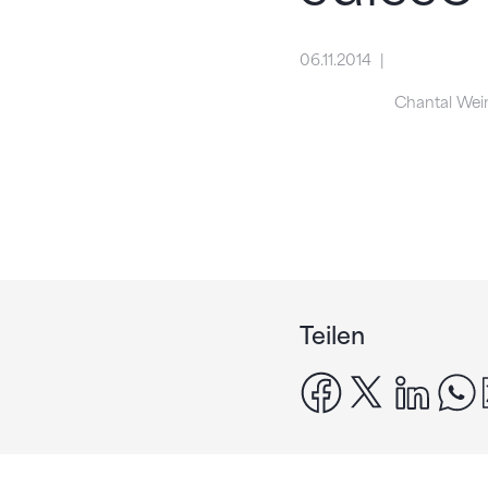
06.11.2014
Chantal We
Teilen
facebook
x
linke