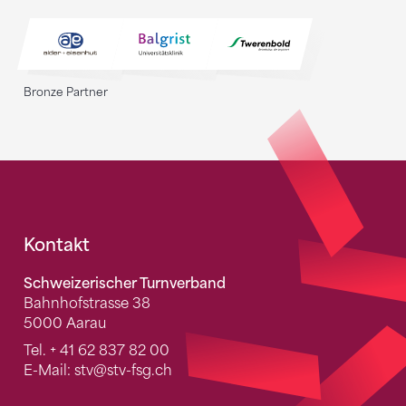
Bronze Partner
Fusszeile
Kontakt
Schweizerischer Turnverband
Bahnhofstrasse 38
5000 Aarau
Tel.
+ 41 62 837 82 00
E-Mail:
stv
@stv-fsg.ch