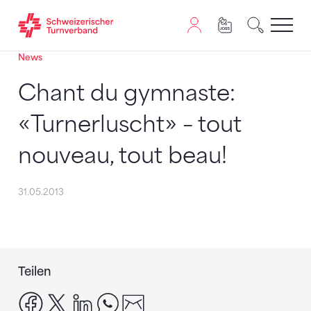
News
Zum Inhalt springen
Zur Sitemap navigieren
Zum Navigieren dieser Seite wird JavaScript benötigt. A
Chant du gymnaste:
«Turnerluscht» – tout
nouveau, tout beau!
31.05.2013
Teilen
facebook
x
linkedin
whatsapp
email