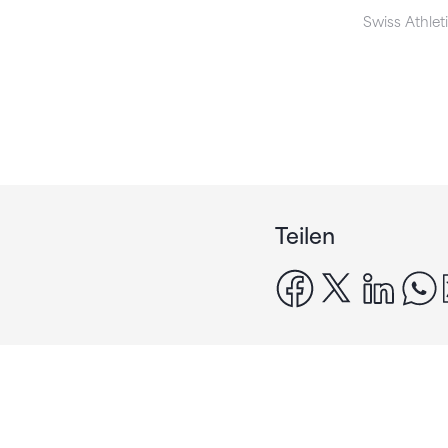
Swiss Athlet
Teilen
facebook
x
linke