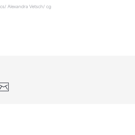
ics/ Alexandra Vetsch/ cg
din
whatsapp
email