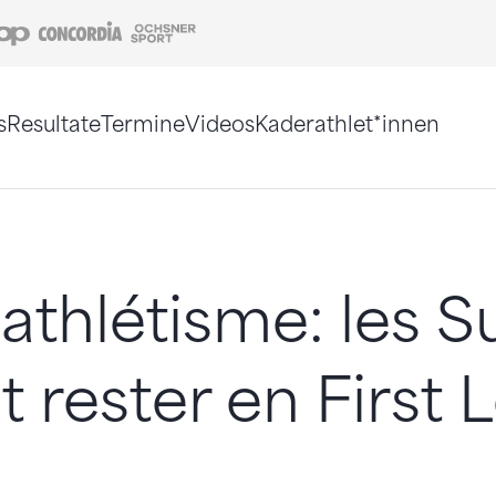
Coop
Concordia
Ochsner Sport
s
Resultate
Termine
Videos
Kaderathlet*innen
tigt. Alternativ können Sie die Sitemap ohne Jav
athlétisme: les S
t rester en First