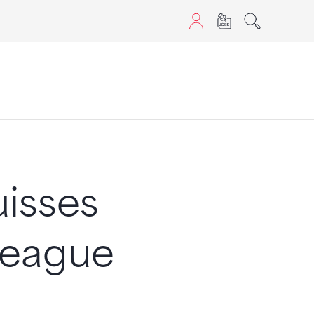
aScript nutzen.
uisses
 League