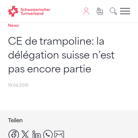
News
Zum Inhalt springen
Zur Sitemap navigieren
Zum Navigieren dieser Seite wird JavaScript benötigt. A
CE de trampoline: la
délégation suisse n’est
pas encore partie
19.04.2010
Teilen
facebook
x
linkedin
whatsapp
email