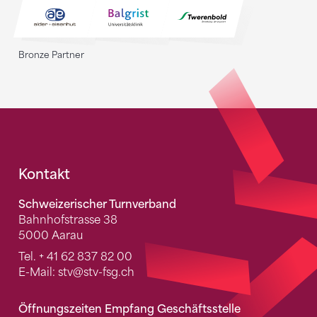
Bronze Partner
Fusszeile
Kontakt
Schweizerischer Turnverband
Bahnhofstrasse 38
5000 Aarau
Tel.
+ 41 62 837 82 00
E-Mail:
stv
@stv-fsg.ch
Öffnungszeiten Empfang Geschäftsstelle