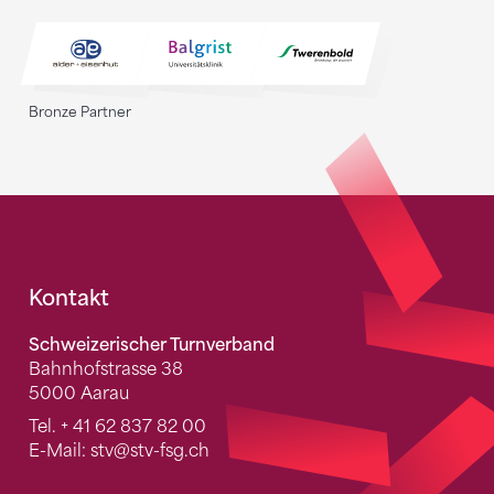
Bronze Partner
Fusszeile
Kontakt
Schweizerischer Turnverband
Bahnhofstrasse 38
5000 Aarau
Tel.
+ 41 62 837 82 00
E-Mail:
stv
@stv-fsg.ch