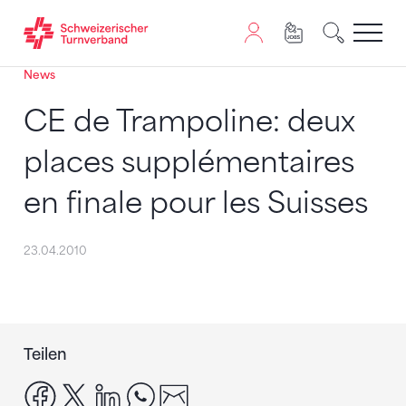
News
Zum Inhalt springen
Zur Sitemap navigieren
Zum Navigieren dieser Seite wird JavaScript benötigt. A
CE de Trampoline: deux
places supplémentaires
en finale pour les Suisses
23.04.2010
Teilen
facebook
x
linkedin
whatsapp
email