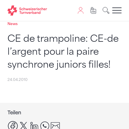
News
Zum Inhalt springen
Zur Sitemap navigieren
Zum Navigieren dieser Seite wird JavaScript benötigt. A
CE de trampoline: CE-de
l’argent pour la paire
synchrone juniors filles!
24.04.2010
Teilen
facebook
x
linkedin
whatsapp
email