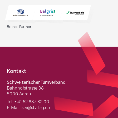
Bronze Partner
Fusszeile
Kontakt
Schweizerischer Turnverband
Bahnhofstrasse 38
5000 Aarau
Tel.
+ 41 62 837 82 00
E-Mail:
stv
@stv-fsg.ch