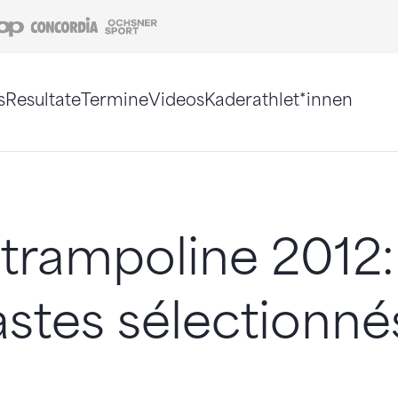
Coop
Concordia
Ochsner Sport
s
Resultate
Termine
Videos
Kaderathlet*innen
tigt. Alternativ können Sie die Sitemap ohne Jav
trampoline 2012:
stes sélectionné