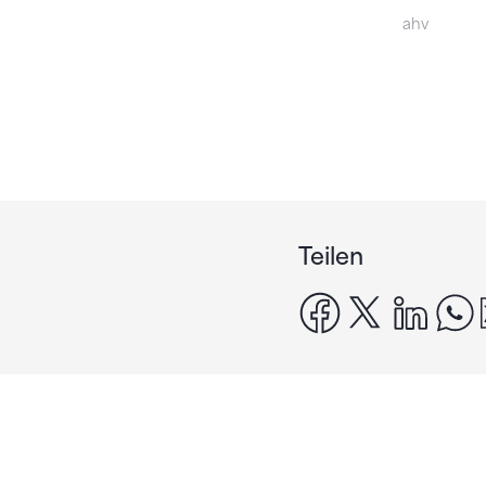
ahv
Teilen
facebook
x
linke