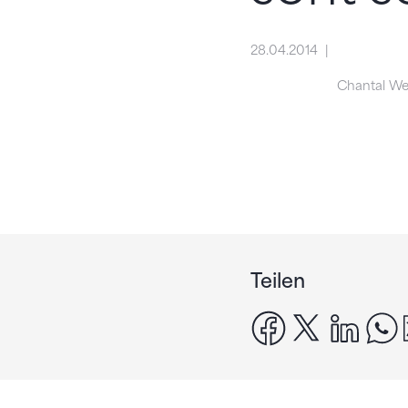
28.04.2014
Chantal W
Teilen
facebook
x
linke