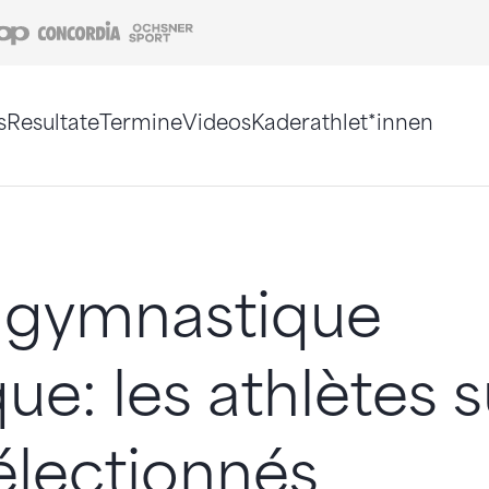
Coop
Concordia
Ochsner Sport
s
Resultate
Termine
Videos
Kaderathlet*innen
tigt. Alternativ können Sie die Sitemap ohne Jav
 gymnastique
que: les athlètes 
électionnés