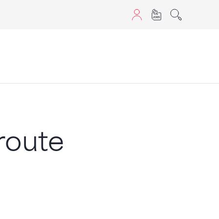
aScript nutzen.
route