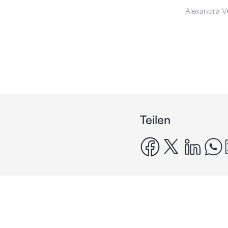
Alexandra V
Teilen
facebook
x
linke