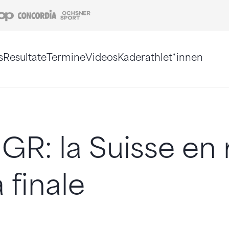
Coop
Concordia
Ochsner Sport
s
Resultate
Termine
Videos
Kaderathlet*innen
tigt. Alternativ können Sie die Sitemap ohne Jav
GR: la Suisse en 
 finale