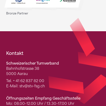
Bronze Partner
Fusszeile
Kontakt
Schweizerischer Turnverband
Bahnhofstrasse 38
5000 Aarau
Tel.
+ 41 62 837 82 00
E-Mail:
stv
@stv-fsg.ch
Öffnungszeiten Empfang Geschäftsstelle
Mo: 08.00–12.00 Uhr / 13.30–17.00 Uhr