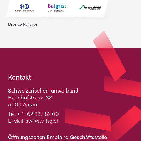
Bronze Partner
Fusszeile
Kontakt
Schweizerischer Turnverband
Bahnhofstrasse 38
5000 Aarau
Tel.
+ 41 62 837 82 00
E-Mail:
stv
@stv-fsg.ch
Öffnungszeiten Empfang Geschäftsstelle