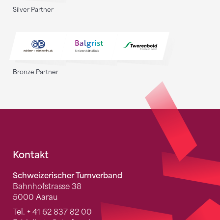
Silver Partner
Bronze Partner
Fusszeile
Kontakt
Schweizerischer Turnverband
Bahnhofstrasse 38
5000 Aarau
Tel.
+ 41 62 837 82 00