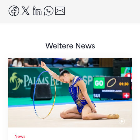
facebook
x
linkedin
whatsapp
email
Weitere News
Nächster Halt: Weltmeisterschaft
News