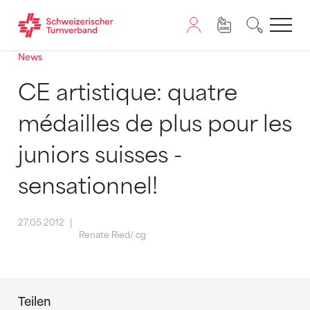
News
Zum Inhalt springen
Zur Sitemap navigieren
Zum Navigieren dieser Seite wird JavaScript benötigt. A
CE artistique: quatre
médailles de plus pour les
juniors suisses -
sensationnel!
27.05.2012
Renate Ried/ cg
Teilen