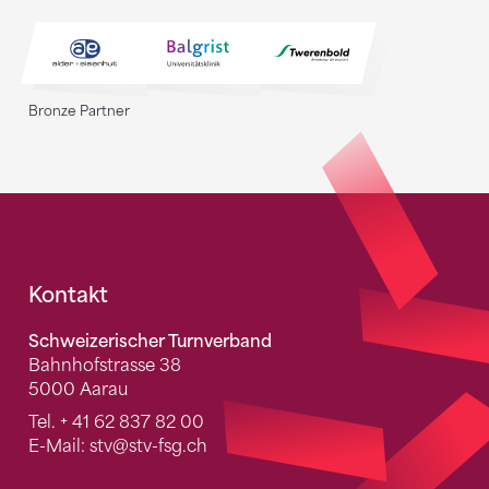
Bronze Partner
Fusszeile
Kontakt
Schweizerischer Turnverband
Bahnhofstrasse 38
5000 Aarau
Tel.
+ 41 62 837 82 00
E-Mail:
stv
@stv-fsg.ch