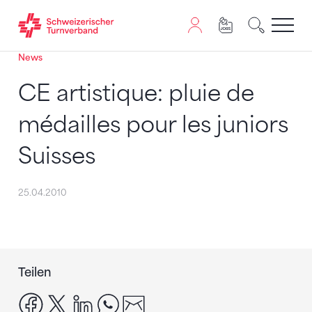
News
Zum Inhalt springen
Zur Sitemap navigieren
Zum Navigieren dieser Seite wird JavaScript benötigt. A
CE artistique: pluie de
médailles pour les juniors
Suisses
25.04.2010
Teilen
facebook
x
linkedin
whatsapp
email